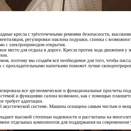
кладные кресла с трёхточечными ремнями безопасности, высоки
 вентиляция, регулировки наклона подушки, спинка с возможно
ми с электроприводом открытия.
бное место для отдыха в дороге. Кресла против хода движения у
лон.
мом, поэтому мы создаём всё необходимое для того, чтобы пасса
к с прохладительными напитками поможет лучше сконцентрирова
изировала все эргономические и функциональные просчеты под
истемой и функциями салона возможно, как с помощью планшето
е требует адаптации.
й акустической системе. Машина оснащена самым чистым и мощ
бладают высокой степенью надежности и рассчитаны на многол
мене отдельных компонентов для поддержания на современном