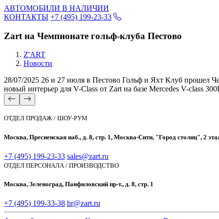
АВТОМОБИЛИ В НАЛИЧИИ
КОНТАКТЫ
+7 (495) 199-23-33
Zart на Чемпионате гольф-клуба Пестово
Z'ART
Новости
28/07/2025
26 и 27 июля в Пестово Гольф и Яхт Клуб прошел Че
новый интерьер для V-Class от Zart на базе Mercedes V-class 300
ОТДЕЛ ПРОДАЖ / ШОУ-РУМ
Москва, Пресненская наб., д. 8, стр. 1, Москва-Сити, "Город столиц", 2 эт
+7 (495) 199-23-33
sales@zart.ru
ОТДЕЛ ПЕРСОНАЛА / ПРОИЗВОДСТВО
Москва, Зеленоград, Панфиловский пр-т., д. 8, стр. 1
+7 (495) 199-33-38
hr@zart.ru